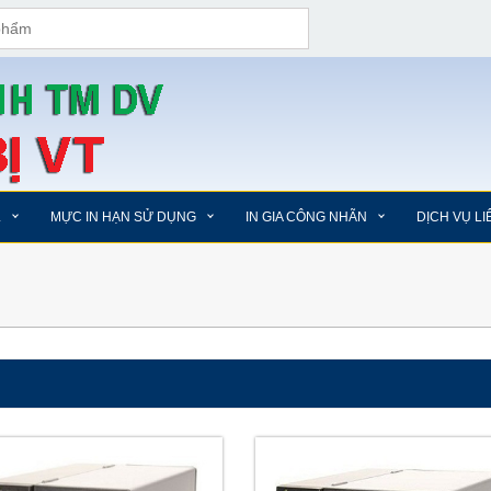
L
MỰC IN HẠN SỬ DỤNG
IN GIA CÔNG NHÃN
DỊCH VỤ L