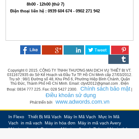
8h00 - 12h00 (thứ 7)
Điện thoại liên hệ : 0939 604 674 - 0902 271 942
Copyright © 2015. CÔNG TY TNHH THƯƠNG MẠI DỊCH VỤ THIẾT BỊ VT.
0311672935 do Sở Kế Hoạch và Đầu Tư TP. Hồ Chí Minh cấp 27/03/2012.
Trụ sở : 98/1 Đường số 48, Khu Phố 6, Phường Hiệp Bình Chánh, Quận
Thủ Đức, Thành Phố Hồ Chí Minh. Email: ctyvt2012@gmail.com . Điện
Chính sách bảo mật
thoại: 0834 777 225. Fax: 028 5427 2300.
|
Điều khoản sử dụng
www.adwords.com.vn
Phát triển bởi
In Flexo
,
Thiết Bị Mã Vạch
,
Máy In Mã Vạch
,
Mực In Mã
Vạch
,
in mã vạch
,
Máy in hóa đơn
,
Máy in mã vạch Avery
,
Máy in mã vạch Datamax
,
Máy in mã vạch Zebra
,
Máy in thẻ
nhựa PVC
,
In nhãn decal
,
In nhãn vải
,
In nhãn ruban,
In