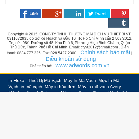
Copyright © 2015. CÔNG TY TNHH THƯƠNG MẠI DỊCH VỤ THIẾT BỊ VT.
0311672935 do Sở Kế Hoạch và Đầu Tư TP. Hồ Chí Minh cấp 27/03/2012.
Trụ sở : 98/1 Đường số 48, Khu Phố 6, Phường Hiệp Bình Chánh, Quận
Thủ Đức, Thành Phố Hồ Chí Minh. Email: ctyvt2012@gmail.com . Điện
Chính sách bảo mật
thoại: 0834 777 225. Fax: 028 5427 2300.
|
Điều khoản sử dụng
www.adwords.com.vn
Phát triển bởi
In Flexo
,
Thiết Bị Mã Vạch
,
Máy In Mã Vạch
,
Mực In Mã
Vạch
,
in mã vạch
,
Máy in hóa đơn
,
Máy in mã vạch Avery
,
Máy in mã vạch Datamax
,
Máy in mã vạch Zebra
,
Máy in thẻ
nhựa PVC
,
In nhãn decal
,
In nhãn vải
,
In nhãn ruban,
In
nhãn chuyển nhiệt
,
Bế trắng decal
,
In decal