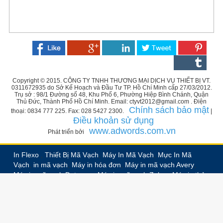
Copyright © 2015. CÔNG TY TNHH THƯƠNG MẠI DỊCH VỤ THIẾT BỊ VT.
0311672935 do Sở Kế Hoạch và Đầu Tư TP. Hồ Chí Minh cấp 27/03/2012.
Trụ sở : 98/1 Đường số 48, Khu Phố 6, Phường Hiệp Bình Chánh, Quận
Thủ Đức, Thành Phố Hồ Chí Minh. Email: ctyvt2012@gmail.com . Điện
Chính sách bảo mật
thoại: 0834 777 225. Fax: 028 5427 2300.
|
Điều khoản sử dụng
www.adwords.com.vn
Phát triển bởi
In Flexo
,
Thiết Bị Mã Vạch
,
Máy In Mã Vạch
,
Mực In Mã
Vạch
,
in mã vạch
,
Máy in hóa đơn
,
Máy in mã vạch Avery
,
Máy in mã vạch Datamax
,
Máy in mã vạch Zebra
,
Máy in thẻ
nhựa PVC
,
In nhãn decal
,
In nhãn vải
,
In nhãn ruban,
In
nhãn chuyển nhiệt
,
Bế trắng decal
,
In decal