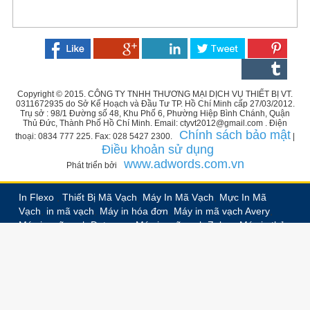
Copyright © 2015. CÔNG TY TNHH THƯƠNG MẠI DỊCH VỤ THIẾT BỊ VT.
0311672935 do Sở Kế Hoạch và Đầu Tư TP. Hồ Chí Minh cấp 27/03/2012.
Trụ sở : 98/1 Đường số 48, Khu Phố 6, Phường Hiệp Bình Chánh, Quận
Thủ Đức, Thành Phố Hồ Chí Minh. Email: ctyvt2012@gmail.com . Điện
Chính sách bảo mật
thoại: 0834 777 225. Fax: 028 5427 2300.
|
Điều khoản sử dụng
www.adwords.com.vn
Phát triển bởi
In Flexo
,
Thiết Bị Mã Vạch
,
Máy In Mã Vạch
,
Mực In Mã
Vạch
,
in mã vạch
,
Máy in hóa đơn
,
Máy in mã vạch Avery
,
Máy in mã vạch Datamax
,
Máy in mã vạch Zebra
,
Máy in thẻ
nhựa PVC
,
In nhãn decal
,
In nhãn vải
,
In nhãn ruban,
In
nhãn chuyển nhiệt
,
Bế trắng decal
,
In decal