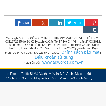
Copyright © 2015. CÔNG TY TNHH THƯƠNG MẠI DỊCH VỤ THIẾT BỊ VT.
0311672935 do Sở Kế Hoạch và Đầu Tư TP. Hồ Chí Minh cấp 27/03/2012.
Trụ sở : 98/1 Đường số 48, Khu Phố 6, Phường Hiệp Bình Chánh, Quận
Thủ Đức, Thành Phố Hồ Chí Minh. Email: ctyvt2012@gmail.com . Điện
Chính sách bảo mật
thoại: 0834 777 225. Fax: 028 5427 2300.
|
Điều khoản sử dụng
www.adwords.com.vn
Phát triển bởi
In Flexo
,
Thiết Bị Mã Vạch
,
Máy In Mã Vạch
,
Mực In Mã
Vạch
,
in mã vạch
,
Máy in hóa đơn
,
Máy in mã vạch Avery
,
Máy in mã vạch Datamax
,
Máy in mã vạch Zebra
,
Máy in thẻ
nhựa PVC
,
In nhãn decal
,
In nhãn vải
,
In nhãn ruban,
In
nhãn chuyển nhiệt
,
Bế trắng decal
,
In decal