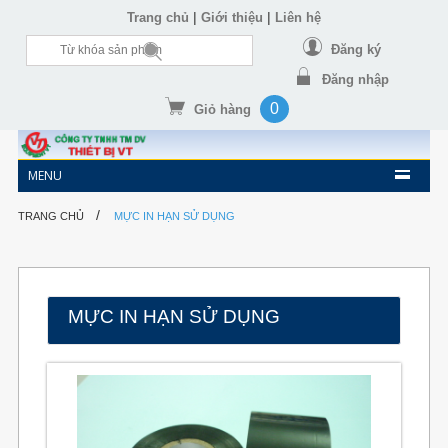
|
|
Trang chủ
Giới thiệu
Liên hệ
Đăng ký
Đăng nhập
0
Giỏ hàng
MENU
/
TRANG CHỦ
MỰC IN HẠN SỬ DỤNG
MỰC IN HẠN SỬ DỤNG