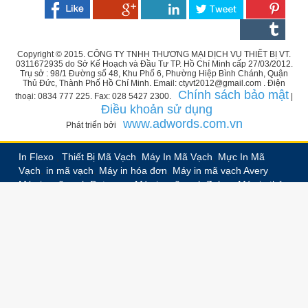
Copyright © 2015. CÔNG TY TNHH THƯƠNG MẠI DỊCH VỤ THIẾT BỊ VT.
0311672935 do Sở Kế Hoạch và Đầu Tư TP. Hồ Chí Minh cấp 27/03/2012.
Trụ sở : 98/1 Đường số 48, Khu Phố 6, Phường Hiệp Bình Chánh, Quận
Thủ Đức, Thành Phố Hồ Chí Minh. Email: ctyvt2012@gmail.com . Điện
Chính sách bảo mật
thoại: 0834 777 225. Fax: 028 5427 2300.
|
Điều khoản sử dụng
www.adwords.com.vn
Phát triển bởi
In Flexo
,
Thiết Bị Mã Vạch
,
Máy In Mã Vạch
,
Mực In Mã
Vạch
,
in mã vạch
,
Máy in hóa đơn
,
Máy in mã vạch Avery
,
Máy in mã vạch Datamax
,
Máy in mã vạch Zebra
,
Máy in thẻ
nhựa PVC
,
In nhãn decal
,
In nhãn vải
,
In nhãn ruban,
In
nhãn chuyển nhiệt
,
Bế trắng decal
,
In decal