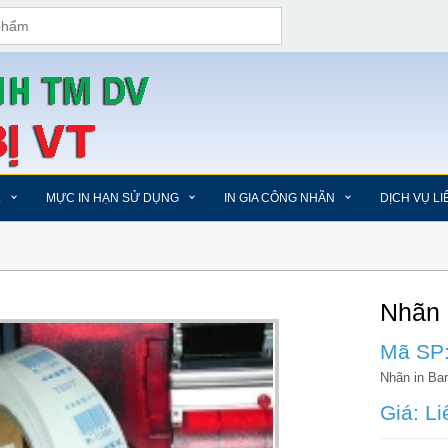
L
MỰC IN HẠN SỬ DỤNG
IN GIA CÔNG NHÃN
DỊCH VỤ L
Nhãn
Mã SP
Nhãn in Ba
Giá: Li