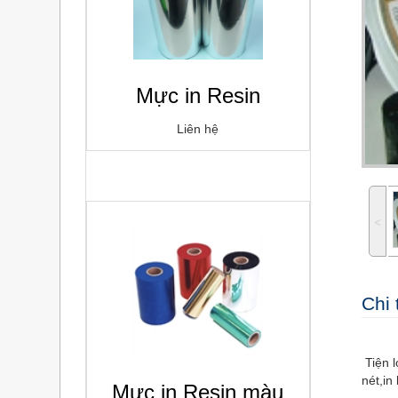
Mực in Resin
Liên hệ
˂
Chi 
Tiện l
nét,i
Mực in Resin màu