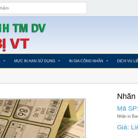
L
MỰC IN HẠN SỬ DỤNG
IN GIA CÔNG NHÃN
DỊCH VỤ L
Nhãn
Mã SP
Nhãn in Ba
Giá: Li